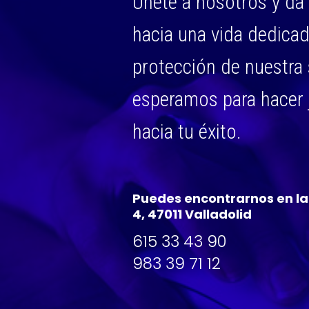
Únete a nosotros y da 
hacia una vida dedicada
protección de nuestra
esperamos para hacer 
hacia tu éxito.
Puedes encontrarnos en la 
4, 47011 Valladolid
615 33 43 90
983 39 71 12