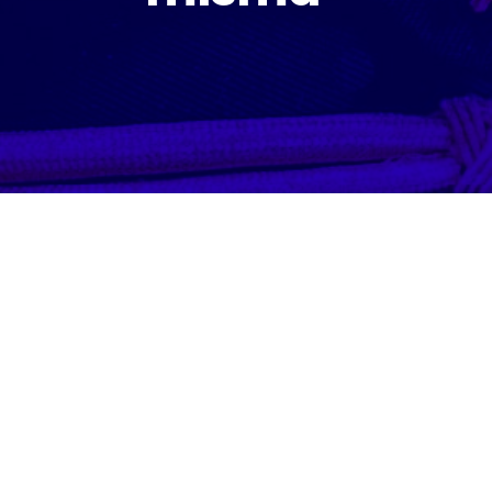
Mantente
inform
con nuestro
blog